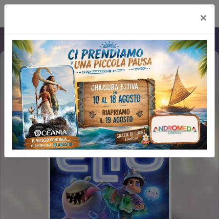
Multicinema Modernissimo
×
ELIO (1H40')