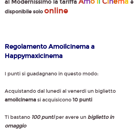
A
m
o
i
l
C
i
n
e
m
a
al Modernissimo la tariffa
è
online
disponibile solo
Regolamento Amoilcinema a
Happymaxicinema
I punti si guadagnano in questo modo:
Acquistando dal lunedi al venerdi un biglietto
amoilcinema
si acquisicono
10 punti
Ti bastano
100 punti
per avere un
biglietto in
omaggio