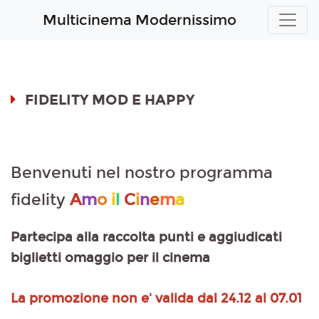
Multicinema Modernissimo
FIDELITY MOD E HAPPY
Benvenuti nel nostro programma
fidelity
A
m
o
i
l
C
i
n
e
m
a
Partecipa alla raccolta punti e aggiudicati
biglietti omaggio per il cinema
La promozione non e' valida dal 24.12 al 07.01