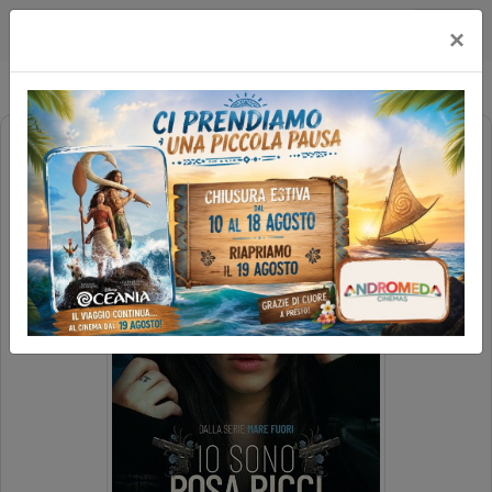
Multicinema Modernissimo
×
IO SONO ROSA RICCI (1H30')
FAMILY REV