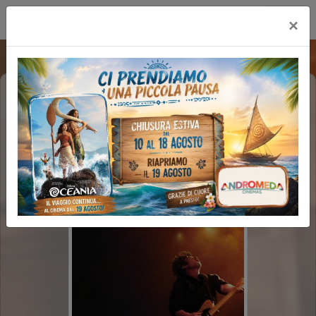
Multicinema Modernissimo
×
SPRINGSTEEN - LIBERAMI DAL
NULLA (2H00')