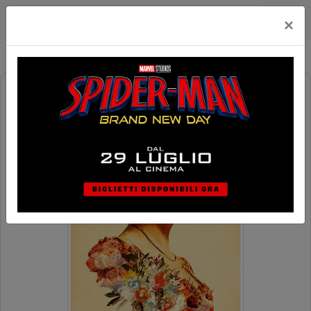
Multicinema Modernissimo
×
BUGONIA - V. O.
MOD ORIGINAL