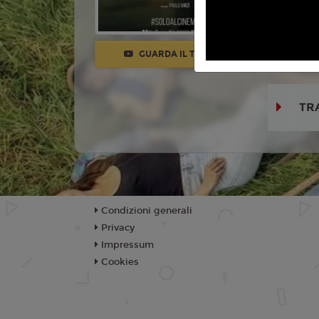
Con:
Valer
Bellugi, Va
Spada, Ann
GUARDA IL TRAILER
Conti
TR
Condizioni generali
Privacy
Impressum
Cookies