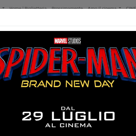
a
Home | Biglietteria
Prossimamente
Amo il cinema
CIN
Non ci sono spettacol
 105 min
ramma
liano
o Virzì
5