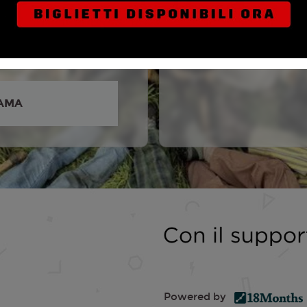
io Mastandrea, Galatéa
leria Bruni Tedeschi, Ilaria
a Ferraioli Ravel, Sofia
AMA
Powered by