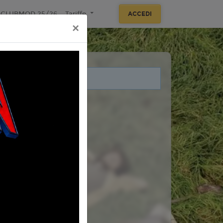
ECLUBMOD 25/26
Tariffe
ACCEDI
×
i legati a questo evento.