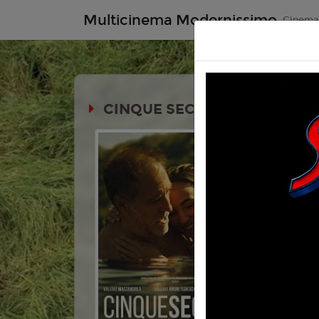
Multicinema Modernissimo
Cinem
CINQUE SECONDI (1H45')
Durata:
FAMILY REV
Genere:
D
Lingua:
Ita
Età
6
Regia:
Paol
Anno:
202