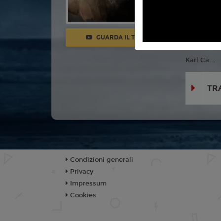
Con:
Danie
Samantha 
Bottomley,
GUARDA IL TRAILER
Lewis Ian 
Karl Ca...
TR
Condizioni generali
Privacy
Impressum
Cookies