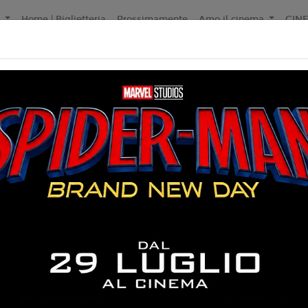
a
Home | Biglietteria
Prossimamente
Amo il cinema
CIN
Non ci sono spettacol
 125 min
ramma
liano
an Day Lewis
5