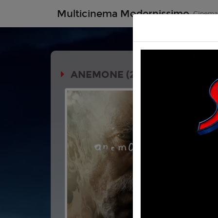
Multicinema Modernissimo
Cinem
ANEMONE (2H05')
Durata:
Genere:
D
Lingua:
Ita
Età
10
Regia:
Ron
Anno:
202