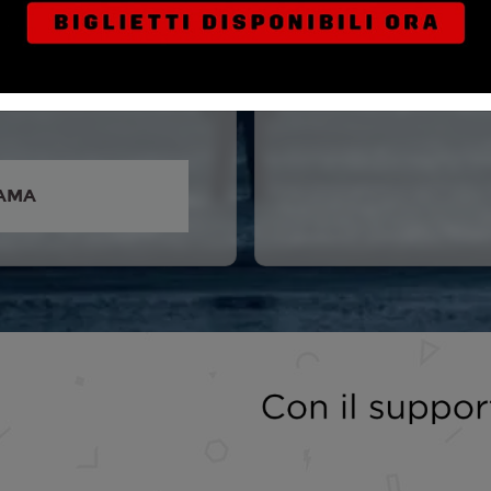
l Day Lewis, Sean Bean,
Morton, Samuel
 Safia Oakley Green,
Bray, Paul Butterworth,
AMA