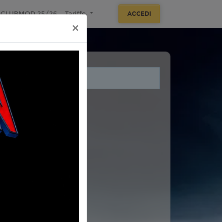
ECLUBMOD 25/26
Tariffe
ACCEDI
×
i legati a questo evento.