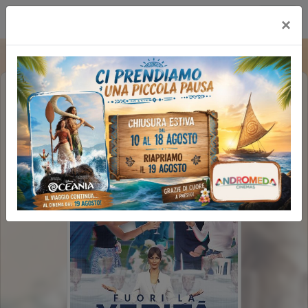
Multicinema Modernissimo
×
FUORI LA VERITA' (1H52')
FAMILY REV