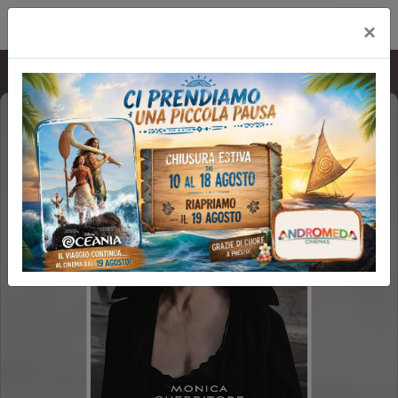
Multicinema Modernissimo
×
ANNA
VIDEODROME
FAMILY REV