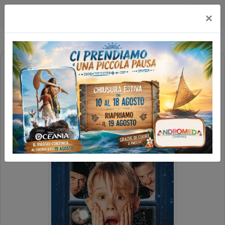
Multicinema Modernissimo
×
MAMMA, HO PERSO L'AEREO
(35°ANNIVERSARIO) (1H43')
EVENTO 10