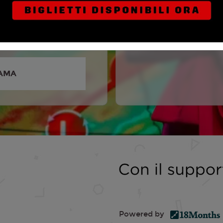
 Blunt, Josh O'connor,
h, Eve Hewson, Colman
yatt Russell, Henry Lloyd
izabeth Marvel, Mck...
AMA
Powered by