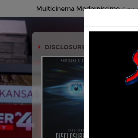
Multicinema Modernissimo
Cinem
DISCLOSURE DAY (2H21')
Durata: 
Genere:
Fa
Mistero
Lingua:
Ita
Regia:
Ste
Anno:
202