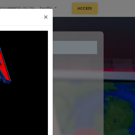
ECLUBMOD 25/26
Tariffe
ACCEDI
×
i legati a questo evento.