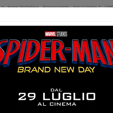
a
Home | Biglietteria
Prossimamente
Amo il cinema
CIN
Non ci sono spettacol
141 min
ntascienza, Thriller,
liano
ven Spielberg
6