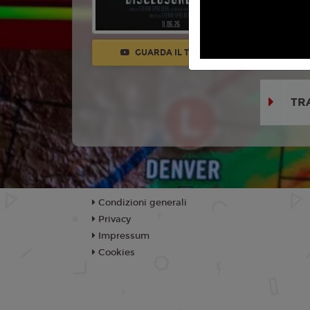
Con:
Emily
Colin Firt
Domingo, W
GUARDA IL TRAILER
Hughes, El
TR
Condizioni generali
Privacy
Impressum
Cookies